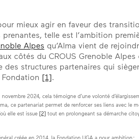
pour mieux agir en faveur des transiti
 prenantes, telle est l’ambition premi
enoble Alpes
qu’Alma vient de rejoind
r aux côtés du CROUS Grenoble Alpes 
e des structures partenaires qui siège
a Fondation
[1]
.
n novembre 2024, cela témoigne d’une volonté d’élargisse
 Alma, ce partenariat permet de renforcer ses liens avec le
où elle est issue
[2]
tout en prolongeant sa démarche cit
général créée en 2014, la Fondation UGA a pour ambition :