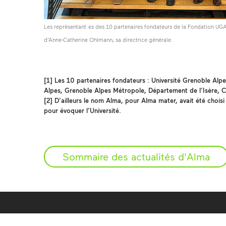
Les représentant·es des 10 partenaires fondateurs de la Fondation UG
d’Anne-Catherine Ohlmann, sa directrice générale.
[1]
Les 10 partenaires fondateurs : Université Grenoble Alp
Alpes, Grenoble Alpes Métropole, Département de l’Isère,
[2]
D’ailleurs le nom Alma, pour Alma mater, avait été chois
pour évoquer l’Université.
Sommaire des actualités d'Alma