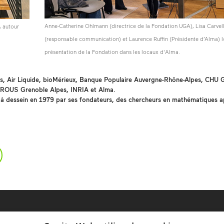
Anne-Catherine Ohlmann (directrice de la Fondation UGA), Lisa Carvel
A autour
(responsable communication) et Laurence Ruffin (Présidente d’Alma) l
présentation de la Fondation dans les locaux d'Alma.
es, Air Liquide, bioMérieux, Banque Populaire Auvergne-Rhône-Alpes, CHU 
 CROUS Grenoble Alpes, INRIA et Alma.
i à dessein en 1979 par ses fondateurs, des chercheurs en mathématiques a