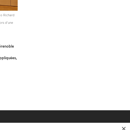
lo Richard
ors d’une
Grenoble
ppliquées,
×