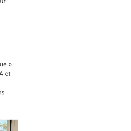
eur
ue »
A et
ns