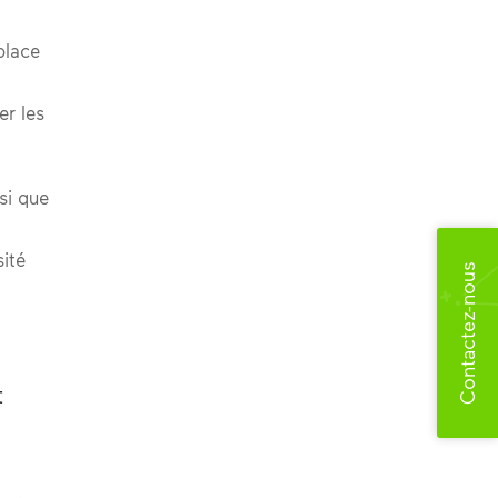
place
er les
si que
sité
Contactez-nous
t