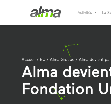
Activités
La S
Accueil
/
BU
/
Alma Groupe
/
Alma devient par
Alma devient
Fondation U