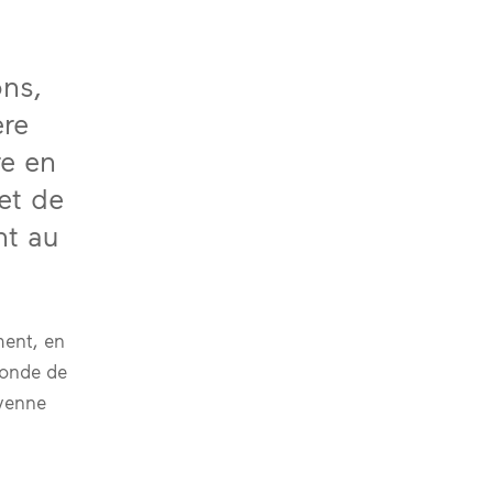
ons,
ère
re en
et de
nt au
ment, en
 monde de
oyenne