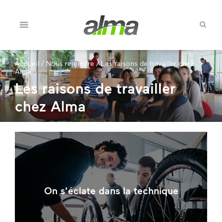
Accueil
/
Nous rejoindre
/
Les raisons de travailler chez
Alma
Les raisons de travailler
chez Alma
On s'éclate dans la technique