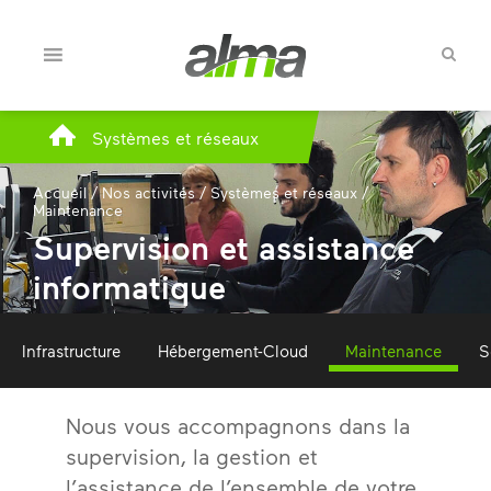
Systèmes et réseaux
Accueil
/
Nos activités
/
Systèmes et réseaux
/
Maintenance
Supervision et assistance
informatique
Infrastructure
Hébergement-Cloud
Maintenance
S
Nous vous accompagnons dans la
supervision, la gestion et
l’assistance de l’ensemble de votre