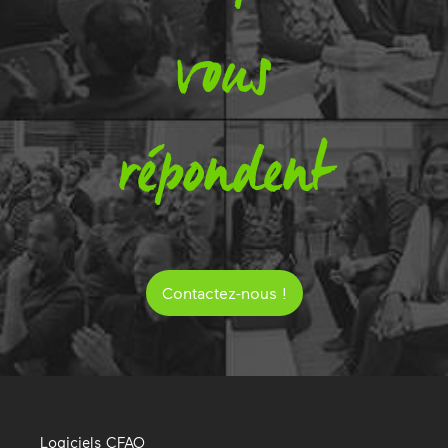
vous
répondent
Contactez-nous !
Logiciels CFAO