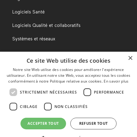
Logiciels Santé
Logiciels Qualité et collaboratifs
Systèmes et réseaux
×
Ce site Web utilise des cookies
Le blog d’Alma
Notre site Web utilise des cookies pour améliorer l'expérience
utilisateur. En utilisant notre site Web, vous acceptez tous les cookies
Nous trouver
conformément à notre Politique relative aux cookies.
En savoir plus
STRICTEMENT NÉCESSAIRES
PERFORMANCE
Mentions légales
CIBLAGE
NON CLASSIFIÉS
Politique de confidentialité
ACCEPTER TOUT
REFUSER TOUT