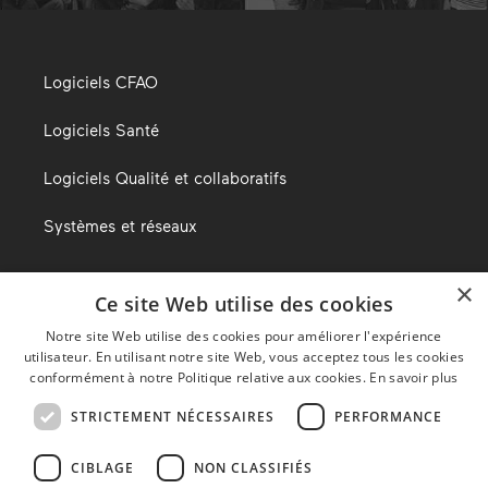
Logiciels CFAO
Logiciels Santé
Logiciels Qualité et collaboratifs
Systèmes et réseaux
×
Ce site Web utilise des cookies
Le blog d’Alma
Notre site Web utilise des cookies pour améliorer l'expérience
utilisateur. En utilisant notre site Web, vous acceptez tous les cookies
Nous trouver
conformément à notre Politique relative aux cookies.
En savoir plus
STRICTEMENT NÉCESSAIRES
PERFORMANCE
Mentions légales
CIBLAGE
NON CLASSIFIÉS
Politique de confidentialité