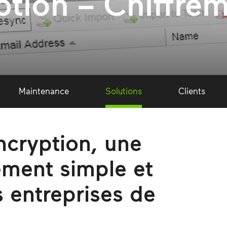
tion – Chiffre
Maintenance
Solutions
Clients
cryption, une
rement simple et
s entreprises de