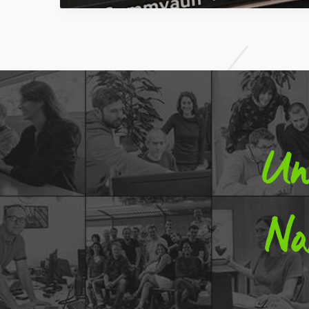
Un 
No