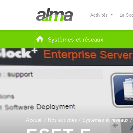
Activités
La Sc
Systèmes et réseaux
Accueil
/
Nos activités
/
Systèmes et réseaux