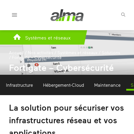
Systèmes et réseaux
Accueil
/
Nos activités
/
Systèmes et réseaux
/
Solutions
/
Fortigate – Cybersécurité
Fortigate – Cybersécurité
Infrastructure
Hébergement-Cloud
Maintenance
S
La solution pour sécuriser vos
infrastructures réseau et vos
applications.