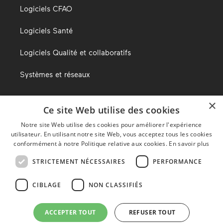
Logiciels CFAO
Logiciels Santé
Logiciels Qualité et collaboratifs
Systèmes et réseaux
×
Ce site Web utilise des cookies
Le blog d’Alma
Notre site Web utilise des cookies pour améliorer l'expérience
utilisateur. En utilisant notre site Web, vous acceptez tous les cookies
Nous trouver
conformément à notre Politique relative aux cookies.
En savoir plus
STRICTEMENT NÉCESSAIRES
PERFORMANCE
Mentions légales
CIBLAGE
NON CLASSIFIÉS
Politique de confidentialité
ACCEPTER TOUT
REFUSER TOUT