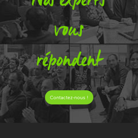
vous
répondent
Contactez-nous !