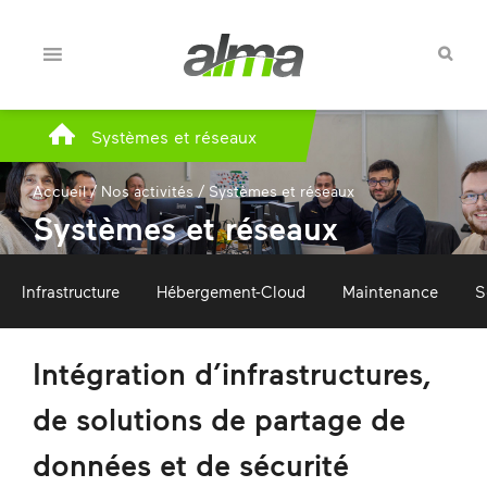
Systèmes et réseaux
Accueil
/
Nos activités
/
Systèmes et réseaux
Systèmes et réseaux
Infrastructure
Hébergement-Cloud
Maintenance
S
Intégration d’infrastructures,
de solutions de partage de
données et de sécurité