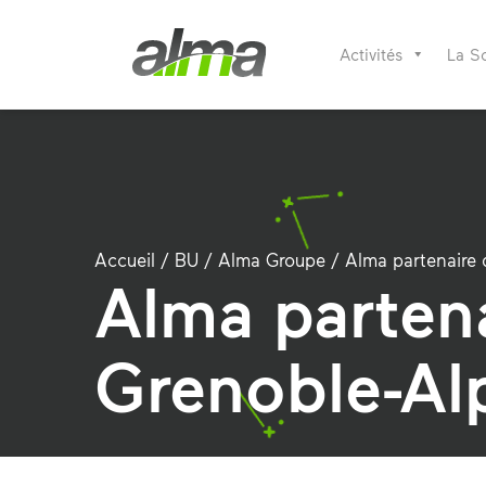
Activités
La S
Accueil
/
BU
/
Alma Groupe
/
Alma partenaire 
Alma partena
Grenoble-Al