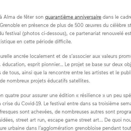
 à Alma de fêter son
quarantième anniversaire
dans le cadr
 Grenoble en présence de plus de 500 œuvres du célèbre st
 festival (photos ci-dessous), ce partenariat renouvelé es
stique en cette période difficile.
turelle ancrée localement et de s’associer aux valeurs pro
e, éducation, esprit pionnier… Le projet se base sur deux obj
es de tous, ainsi que la rencontre entre les artistes et le pub
de nombreux projets éducatifs satellites.
en quatre pour assurer une édition « résilience » un peu spé
crise du Covid-19. Le festival entre dans sa troisième sem
s fresques sont achevées, de nombreuses autres sont pro
guidées, street art run, escape game street art… De quoi no
ture urbaine dans l’agglomération grenobloise pendant tout 