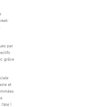
e
reet-
t
mues par
ectifs
lic grâce
ciale
aine et
grammées
us
l’été !