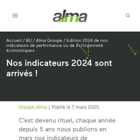
Accueil
/
BU
/
Alma Groupe
/
Edition 2024 de nos
indicateurs de performance ou de « citoyenneté
économique »
Nos indicateurs 2024 sont
arrivés !
Groupe Alma
| Publié le 7 mars 2025
C’est devenu rituel, chaque année
depuis 5 ans nous publions en
mars nos indicateurs de