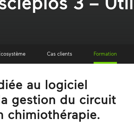
clépios 3 – Util
Ecosystème
Cas clients
Formation
iée au logiciel
a gestion du circuit
 chimiothérapie.