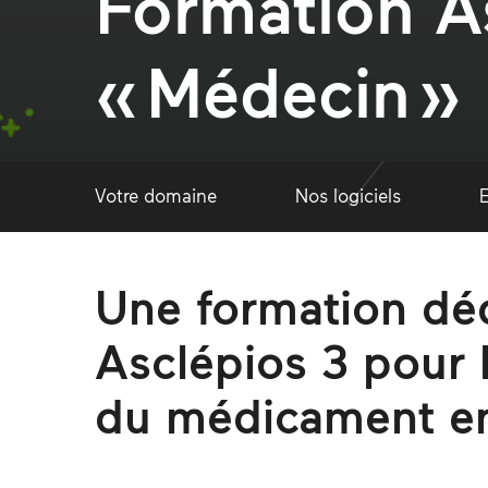
Formation As
« Médecin »
Votre domaine
Nos logiciels
Une formation déd
Asclépios 3 pour l
du médicament en