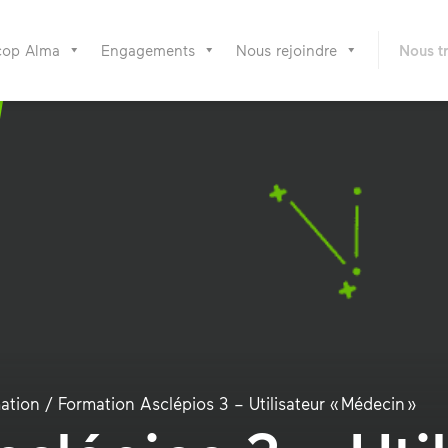
cop Alma
Engagements
Nous rejoindre
Nous t
ation
/
Formation Asclépios 3 – Utilisateur « Médecin »