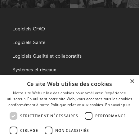
Logiciels CFAO
Logiciels Santé
Logiciels Qualité et collaboratifs
Systèmes et réseaux
×
Ce site Web utilise des cookies
Notre site Web utilise des cookies pour améliorer l'expérience
Le blog d’Alma
utilisateur. En utilisant notre site Web, vous acceptez tous les cookies
conformément à notre Politique relative aux cookies.
En savoir plus
Nous trouver
STRICTEMENT NÉCESSAIRES
PERFORMANCE
Mentions légales
CIBLAGE
NON CLASSIFIÉS