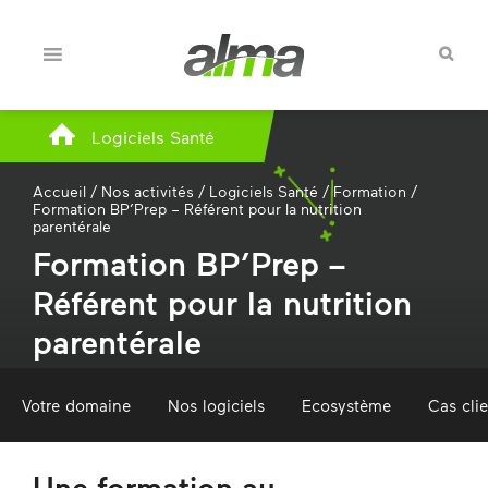
Logiciels Santé
Accueil
/
Nos activités
/
Logiciels Santé
/
Formation
/
Formation BP’Prep – Référent pour la nutrition
parentérale
Formation BP’Prep –
Référent pour la nutrition
parentérale
Votre domaine
Nos logiciels
Ecosystème
Cas cli
Une formation au