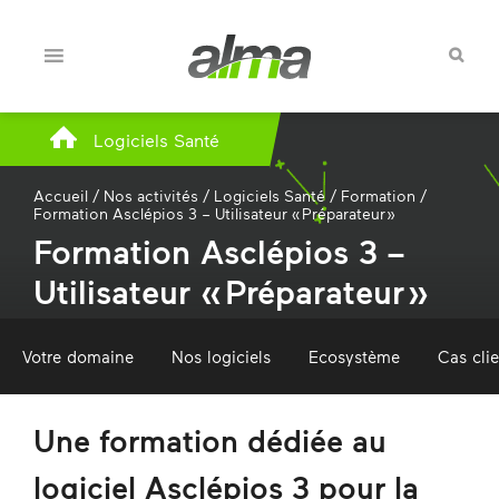
Logiciels Santé
Accueil
/
Nos activités
/
Logiciels Santé
/
Formation
/
Formation Asclépios 3 – Utilisateur « Préparateur »
Formation Asclépios 3 –
Utilisateur « Préparateur »
Votre domaine
Nos logiciels
Ecosystème
Cas cli
Une formation dédiée au
logiciel Asclépios 3 pour la